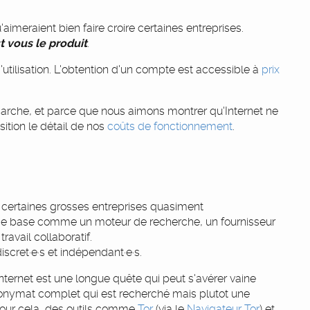
'aimeraient bien faire croire certaines entreprises.
st vous le produit
.
d'utilisation. L'obtention d'un compte est accessible à
prix
rche, et parce que nous aimons montrer qu'Internet ne
ition le détail de nos
coûts de fonctionnement
.
er certaines grosses entreprises quasiment
s de base comme un moteur de recherche, un fournisseur
ravail collaboratif.
scret·e·s et indépendant·e·s.
rnet est une longue quête qui peut s'avérer vaine
anonymat complet qui est recherché mais plutot une
. Pour cela, des outils comme
Tor
(via le
Navigateur Tor
) et