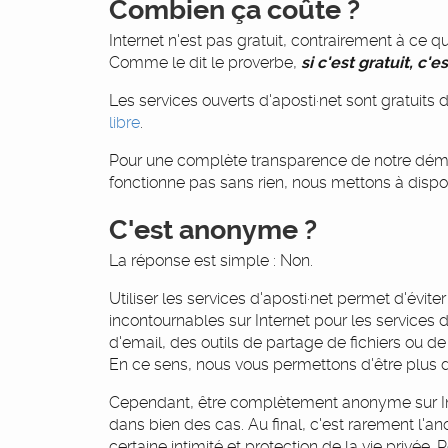
Combien ça coûte ?
Internet n'est pas gratuit, contrairement à ce qu
Comme le dit le proverbe,
si c'est gratuit, c'e
Les services ouverts d'aposti·net sont gratuits 
libre
.
Pour une complète transparence de notre déma
fonctionne pas sans rien, nous mettons à dispos
C'est anonyme ?
La réponse est simple : Non.
Utiliser les services d'aposti·net permet d'évit
incontournables sur Internet pour les service
d'email, des outils de partage de fichiers ou de t
En ce sens, nous vous permettons d'être plus di
Cependant, être complètement anonyme sur Inte
dans bien des cas. Au final, c'est rarement l'
certaine intimité et protection de la vie privée